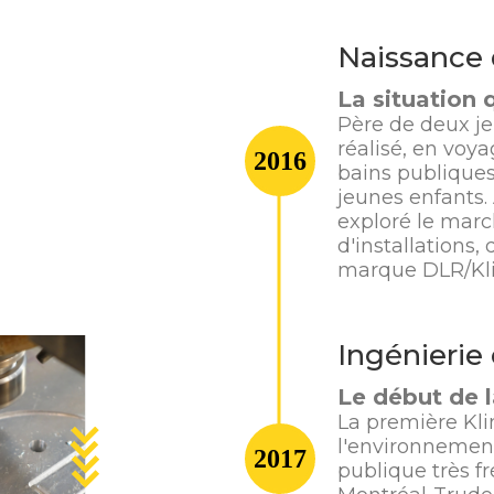
Naissance
La situation 
Père de deux je
réalisé, en voya
2016
bains publique
jeunes enfants. 
exploré le marc
d'installations,
marque DLR/Kli
Ingénierie
Le début de 
La première Kli
l'environnement 
2017
publique très f