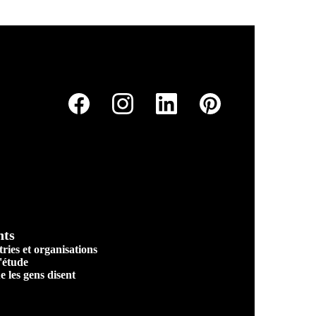
nts
ries et organisations
'étude
e les gens disent