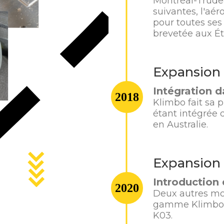
Montréal-Trude
suivantes, l'aé
pour toutes ses 
brevetée aux É
Expansion 
Intégration 
2018
Klimbo fait sa p
étant intégrée 
en Australie.
Expansion
Introduction 
2020
Deux autres mo
gamme Klimbo, 
K03.