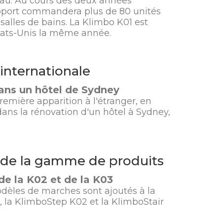
au. Au cours des deux années
roport commandera plus de 80 unités
salles de bains. La Klimbo K01 est
tats-Unis la même année.
internationale
dans un hôtel de Sydney
remière apparition à l'étranger, en
dans la rénovation d'un hôtel à Sydney,
 de la gamme de produits
de la K02 et de la K03
dèles de marches sont ajoutés à la
la KlimboStep K02 et la KlimboStair