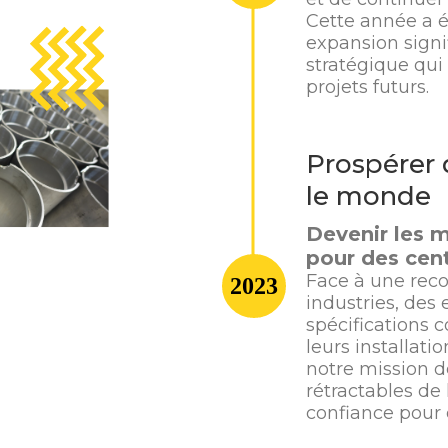
Cette année a 
expansion signif
stratégique qui
projets futurs.
Prospérer 
le monde
Devenir les m
pour des cent
Face à une rec
2023
industries, des 
spécifications 
leurs installati
notre mission 
rétractables de
confiance pour