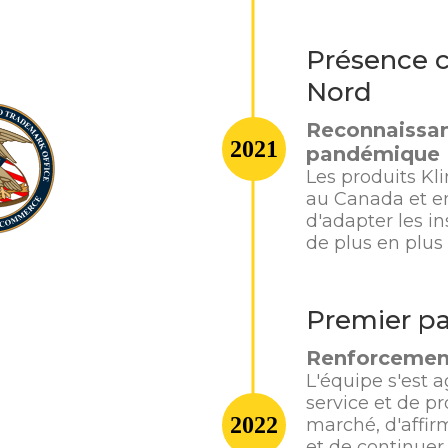
Présence c
Nord
Reconnaissan
2021
pandémique
Les produits Kl
au Canada et en
d'adapter les in
de plus en plu
Premier pa
Renforcement
L'équipe s'est 
service et de p
2022
marché, d'affir
et de continuer